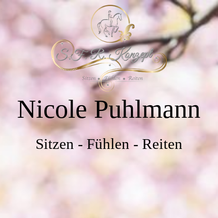
HOME
ÜBER MICH
Nicole Puhlmann
AUSBILDUNGSKONZEPT PFERD/REITER
INFORMATIVES
Sitzen - Fühlen - Reiten
VERANSTALTUNGEN