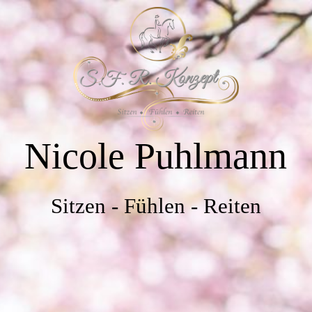
HOME
ÜBER MICH
Nicole Puhlmann
AUSBILDUNGSKONZEPT PFERD/REITER
INFORMATIVES
Sitzen - Fühlen - Reiten
VERANSTALTUNGEN